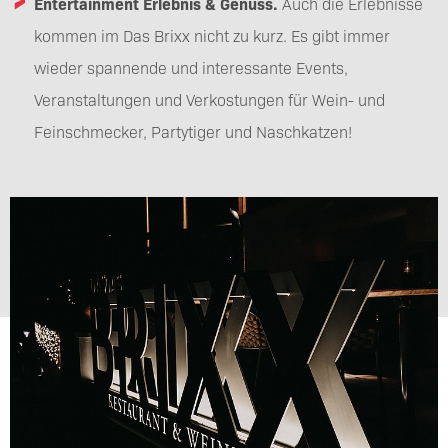
Entertainment Erlebnis & Genuss.
Auch die Erlebnisse
kommen im Das Brixx nicht zu kurz. Es gibt immer
wieder spannende und interessante Events,
Veranstaltungen und Verkostungen für Wein- und
Feinschmecker, Partytiger und Naschkatzen!